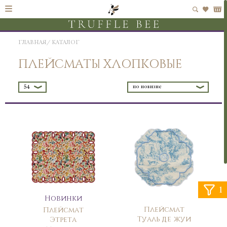
ГЛАВНАЯ
КАТАЛОГ
ПЛЕЙСМАТЫ ХЛОПКОВЫЕ
по новизне
54
1
Новинки
Плейсмат
Плейсмат
Туаль де жуи
Этрета