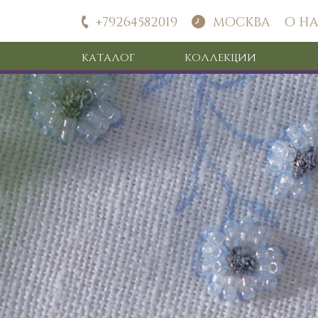
+79264582019
МОСКВА
О Н
КАТАЛОГ
КОЛЛЕКЦИИ
Текстиль
Посуда
Изделия из дерева
Подарки